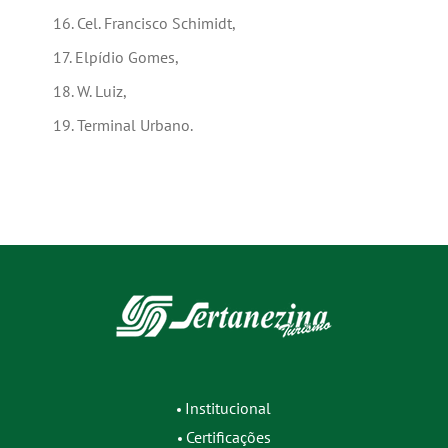
Cel. Francisco Schimidt,
Elpídio Gomes,
W. Luiz,
Terminal Urbano.
Institucional
Certificações