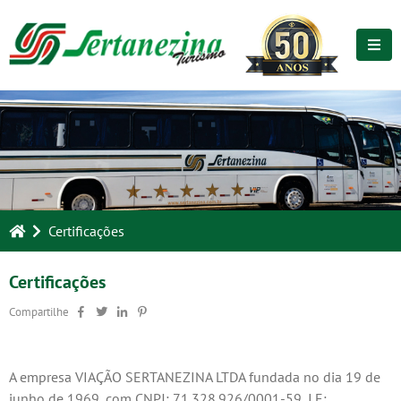
Certificações
Certificações
Compartilhe
A empresa VIAÇÃO SERTANEZINA LTDA fundada no dia 19 de
junho de
1969, com CNPJ: 71.328.926/0001-59, I.E: